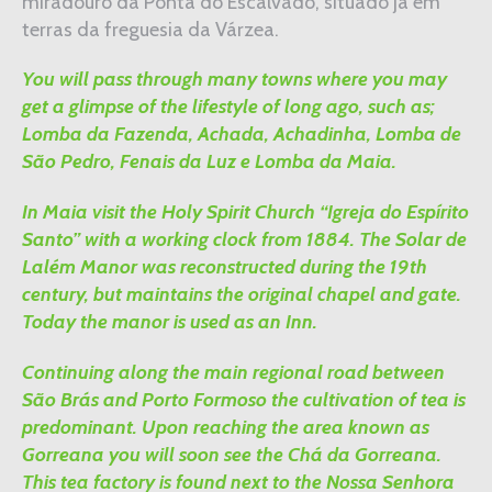
miradouro da Ponta do Escalvado, situado já em
terras da freguesia da Várzea.
You will pass through many towns where you may
get a glimpse of the lifestyle of long ago, such as;
Lomba da Fazenda, Achada, Achadinha, Lomba de
São Pedro, Fenais da Luz e Lomba da Maia.
In Maia visit the Holy Spirit Church “Igreja do Espírito
Santo” with a working clock from 1884. The Solar de
Lalém Manor was reconstructed during the 19th
century, but maintains the original chapel and gate.
Today the manor is used as an Inn.
Continuing along the main regional road between
São Brás and Porto Formoso the cultivation of tea is
predominant. Upon reaching the area known as
Gorreana you will soon see the Chá da Gorreana.
This tea factory is found next to the Nossa Senhora