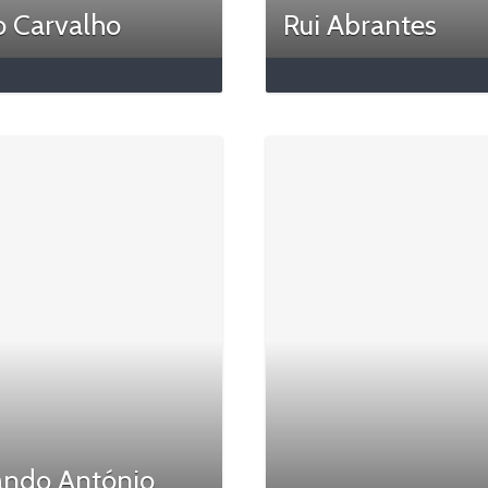
o Carvalho
Rui Abrantes
ando António