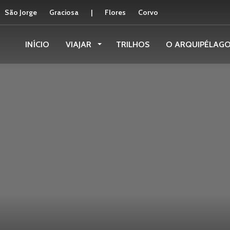
São Jorge
Graciosa
|
Flores
Corvo
INÍCIO
VIAJAR
TRILHOS
O ARQUIPÉLAG