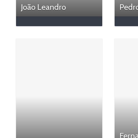
João Leandro
Pedr
Fern