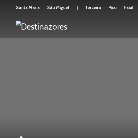
Santa Maria
São Miguel
|
Terceira
Pico
Faial