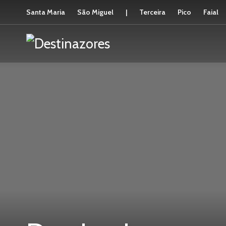
Santa Maria
São Miguel
|
Terceira
Pico
Faial