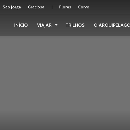
São Jorge
Graciosa
|
Flores
Corvo
INÍCIO
VIAJAR
TRILHOS
O ARQUIPÉLAG