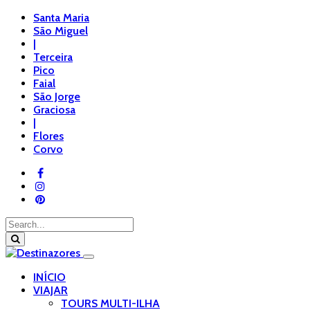
Santa Maria
São Miguel
|
Terceira
Pico
Faial
São Jorge
Graciosa
|
Flores
Corvo
INÍCIO
VIAJAR
TOURS MULTI-ILHA