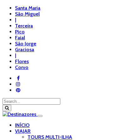
Santa Maria
São Miguel
|
Terceira
Pico
Faial
São Jorge
Graciosa
|
Flores
Corvo
INÍCIO
VIAJAR
TOURS MULTI-ILHA