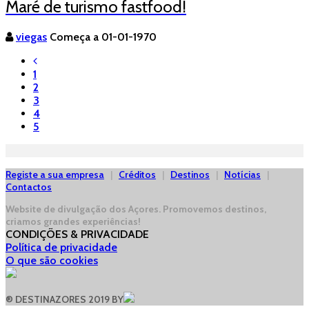
Maré de turismo fastfood!
viegas
Começa a 01-01-1970
1
2
3
4
5
Registe a sua empresa
|
Créditos
|
Destinos
|
Notícias
|
Contactos
Website de divulgação dos Açores.
Promovemos destinos,
criamos grandes experiências!
CONDIÇÕES & PRIVACIDADE
Política de privacidade
O que são cookies
® DESTINAZORES 2019 BY