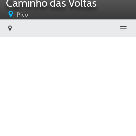
Caminho das Voltas
Pico
Toggl