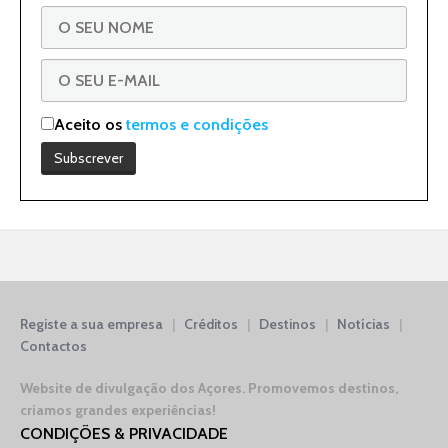
Aceito os
termos e condições
Registe a sua empresa
|
Créditos
|
Destinos
|
Notícias
|
Contactos
Website de divulgação dos Açores.
Promovemos destinos,
criamos grandes experiências!
CONDIÇÕES & PRIVACIDADE