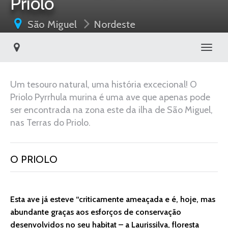
Priolo
São Miguel
Nordeste
Toggl
Um tesouro natural, uma história excecional! O
Priolo Pyrrhula murina é uma ave que apenas pode
ser encontrada na zona este da ilha de São Miguel,
nas Terras do Priolo.
O PRIOLO
Esta ave já esteve “criticamente ameaçada e é, hoje, mas
abundante graças aos esforços de conservação
desenvolvidos no seu habitat – a Laurissilva, floresta