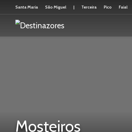
Santa Maria
São Miguel
|
Terceira
Pico
Faial
Mosteiros