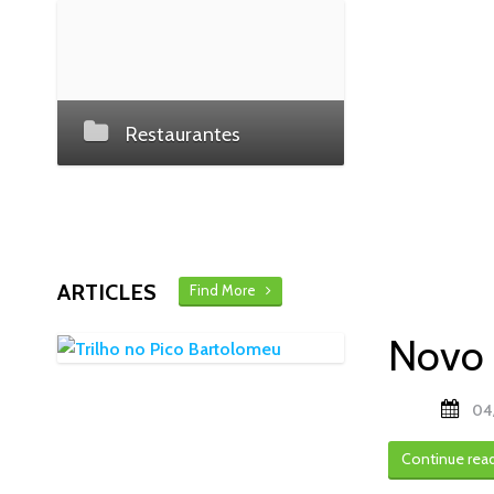
Restaurantes
ARTICLES
Find More
Novo 
04
Continue rea