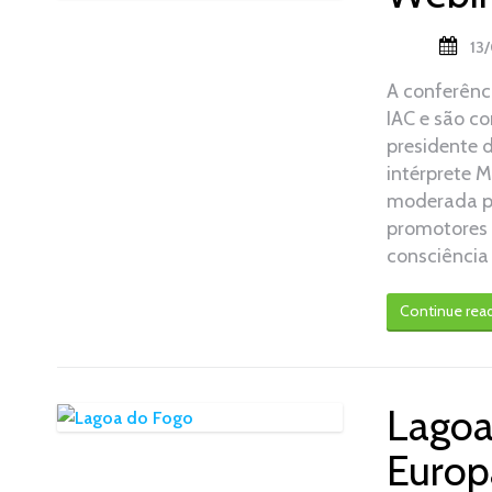
13
A conferênc
IAC e são c
presidente d
intérprete 
moderada po
promotores 
consciência
Continue rea
Lagoa
Europ