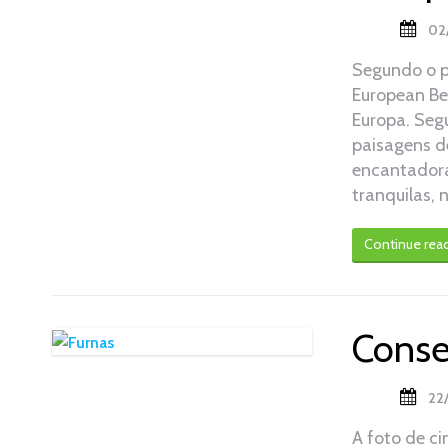
02
Segundo o po
European Be
Europa. Segu
paisagens de
encantadoras
tranquilas, 
Continue rea
Conse
22
A foto de c