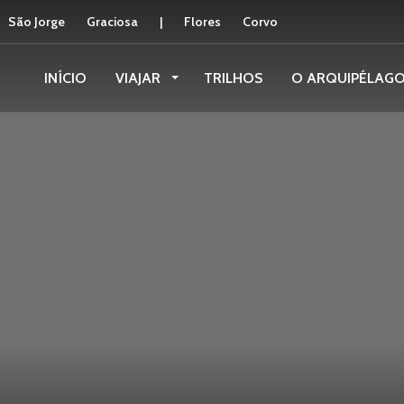
São Jorge
Graciosa
|
Flores
Corvo
INÍCIO
VIAJAR
TRILHOS
O ARQUIPÉLAG