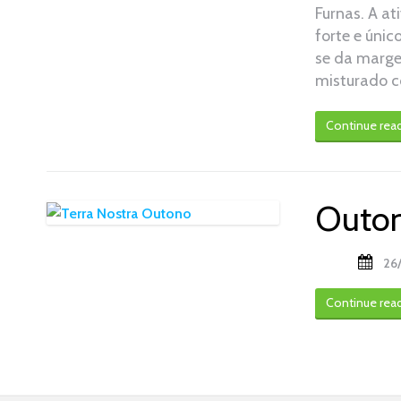
Furnas. A at
forte e únic
se da marge
misturado c
Continue rea
Outon
26
Continue rea