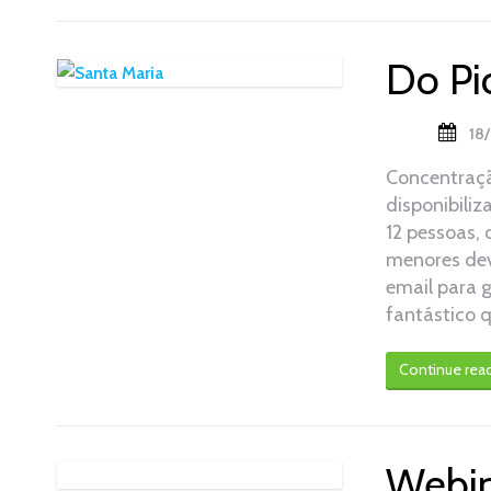
Do Pi
18
Concentraçã
disponibiliz
12 pessoas,
menores dev
email para 
fantástico 
Continue rea
Webin