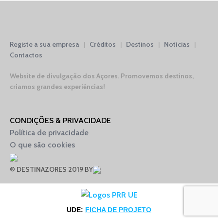
Registe a sua empresa
|
Créditos
|
Destinos
|
Notícias
|
Contactos
Website de divulgação dos Açores.
Promovemos destinos,
criamos grandes experiências!
CONDIÇÕES & PRIVACIDADE
Política de privacidade
O que são cookies
® DESTINAZORES 2019 BY
UDE:
FICHA DE PROJETO