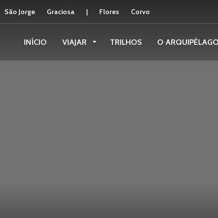
São Jorge
Graciosa
|
Flores
Corvo
INÍCIO
VIAJAR
TRILHOS
O ARQUIPÉLAG