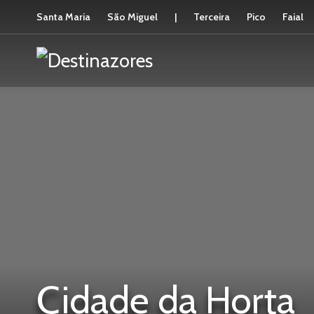
Santa Maria
São Miguel
|
Terceira
Pico
Faial
Cidade da Horta