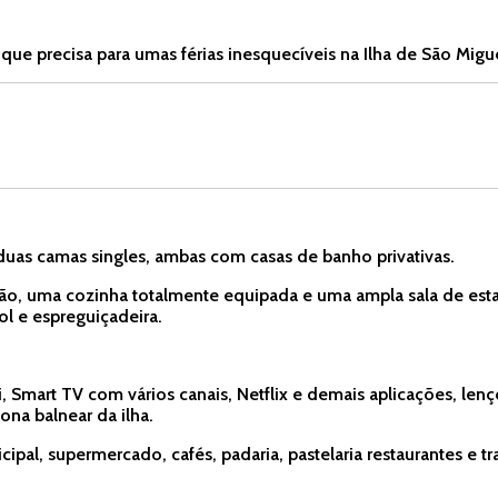
 precisa para umas férias inesquecíveis na Ilha de São Migue
uas camas singles, ambas com casas de banho privativas.
hão, uma cozinha totalmente equipada e uma ampla sala de es
l e espreguiçadeira.
 Smart TV com vários canais, Netflix e demais aplicações, lenç
na balnear da ilha.
pal, supermercado, cafés, padaria, pastelaria restaurantes e t