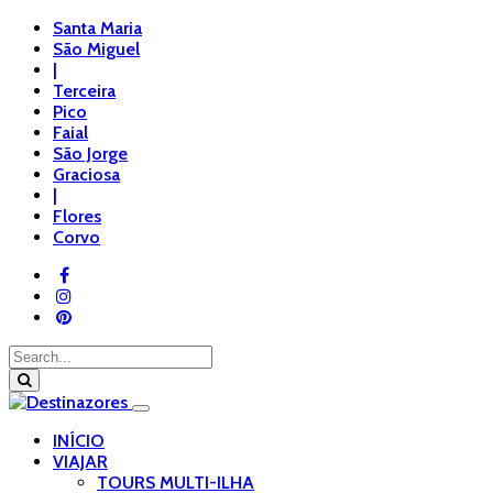
Santa Maria
São Miguel
|
Terceira
Pico
Faial
São Jorge
Graciosa
|
Flores
Corvo
INÍCIO
VIAJAR
TOURS MULTI-ILHA