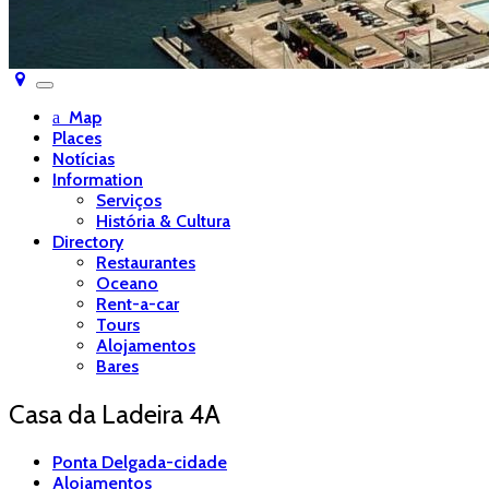
Toggle
navigation
Map
Places
Notícias
Information
Serviços
História & Cultura
Directory
Restaurantes
Oceano
Rent-a-car
Tours
Alojamentos
Bares
Casa da Ladeira 4A
Ponta Delgada-cidade
Alojamentos