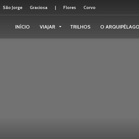
São Jorge
Graciosa
|
Flores
Corvo
INÍCIO
VIAJAR
TRILHOS
O ARQUIPÉLAG