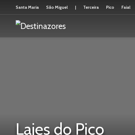
Santa Maria
São Miguel
|
Terceira
Pico
Faial
Lajes do Pico