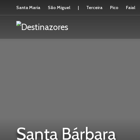
Santa Maria
São Miguel
|
Terceira
Pico
Faial
Santa Bárbara