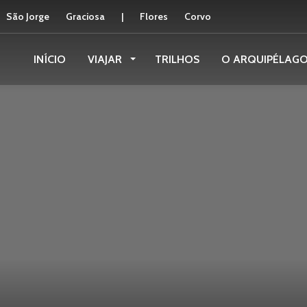
São Jorge
Graciosa
|
Flores
Corvo
INÍCIO
VIAJAR
TRILHOS
O ARQUIPÉLAG