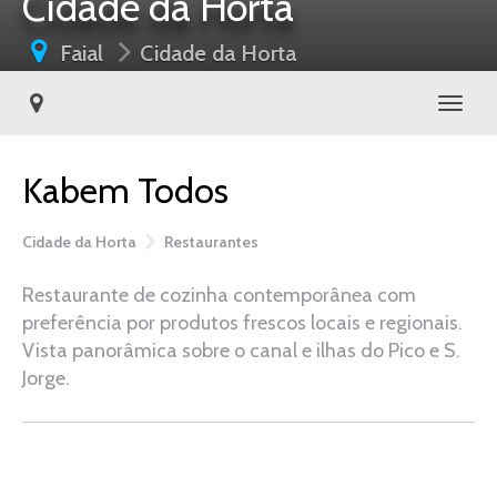
Cidade da Horta
Faial
Cidade da Horta
Toggl
Kabem Todos
Cidade da Horta
Restaurantes
Restaurante de cozinha contemporânea com
preferência por produtos frescos locais e regionais.
Vista panorâmica sobre o canal e ilhas do Pico e S.
Jorge.