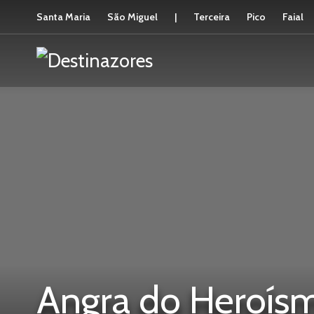
Santa Maria
São Miguel
|
Terceira
Pico
Faial
Angra do Heroís