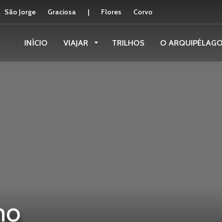
São Jorge
Graciosa
|
Flores
Corvo
INÍCIO
VIAJAR
TRILHOS
O ARQUIPÉLAG
mo