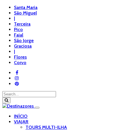
Santa Maria
São Miguel
|
Terceira
Pico
Faial
São Jorge
Graciosa
|
Flores
Corvo
INÍCIO
VIAJAR
TOURS MULTI-ILHA