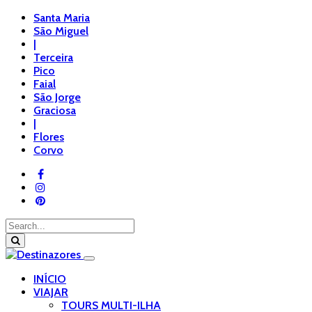
Santa Maria
São Miguel
|
Terceira
Pico
Faial
São Jorge
Graciosa
|
Flores
Corvo
INÍCIO
VIAJAR
TOURS MULTI-ILHA