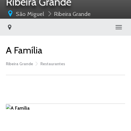
Ribeira Grande
São Miguel
Ribeira Grande
Toggl
A Família
Ribeira Grande
Restaurantes