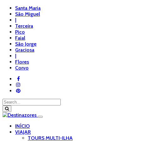
Santa Maria
São Miguel
|
Terceira
Pico
Faial
São Jorge
Graciosa
|
Flores
Corvo
INÍCIO
VIAJAR
TOURS MULTI-ILHA