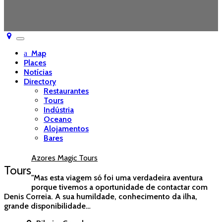
Toggle
navigation
Map
Places
Notícias
Directory
Restaurantes
Tours
Indústria
Oceano
Alojamentos
Bares
Azores Magic Tours
Tours
"Mas esta viagem só foi uma verdadeira aventura
porque tivemos a oportunidade de contactar com
Denis Correia. A sua humildade, conhecimento da ilha,
grande disponibilidade…