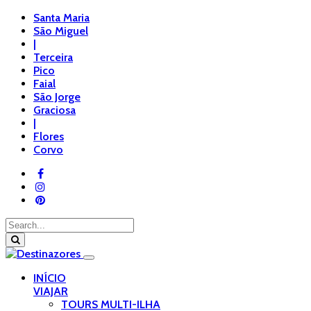
Santa Maria
São Miguel
|
Terceira
Pico
Faial
São Jorge
Graciosa
|
Flores
Corvo
INÍCIO
VIAJAR
TOURS MULTI-ILHA