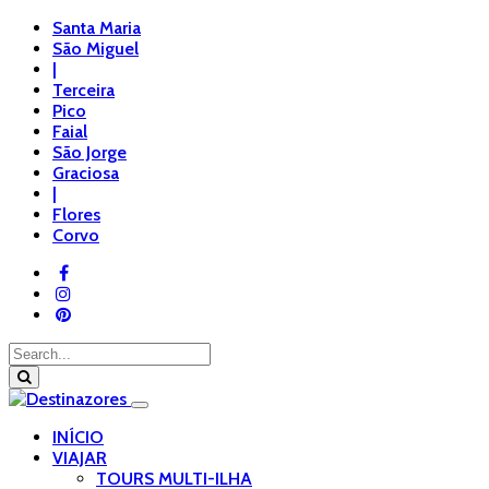
Santa Maria
São Miguel
|
Terceira
Pico
Faial
São Jorge
Graciosa
|
Flores
Corvo
INÍCIO
VIAJAR
TOURS MULTI-ILHA