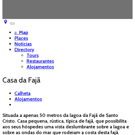
Toggle
navigation
Map
Places
Notícias
Directory
Tours
Restaurantes
Alojamentos
Casa da Fajã
Calheta
Alojamentos
Situada a apenas 50 metros da lagoa da Fajã de Santo
Cristo. Casa pequena, rústica, típica de fajã, que possibilita
aos seus hóspedes uma vista deslumbrante sobre a lagoa e
sobre as ondas do mar que rodeiam a costa desta fajã.