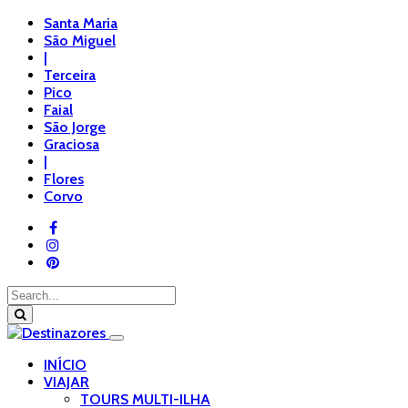
Santa Maria
São Miguel
|
Terceira
Pico
Faial
São Jorge
Graciosa
|
Flores
Corvo
INÍCIO
VIAJAR
TOURS MULTI-ILHA