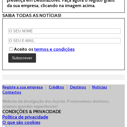
presença em Destinazores. Faça agora o registo grátis
da sua empresa, clicando na imagem acima.
SAIBA TODAS AS NOTÍCIAS!
Aceito os
termos e condições
Registe a sua empresa
|
Créditos
|
Destinos
|
Notícias
|
Contactos
Website de divulgação dos Açores.
Promovemos destinos,
criamos grandes experiências!
CONDIÇÕES & PRIVACIDADE
Política de privacidade
O que são cookies