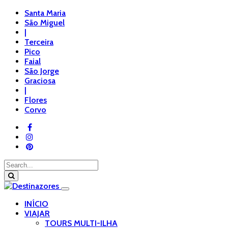
Santa Maria
São Miguel
|
Terceira
Pico
Faial
São Jorge
Graciosa
|
Flores
Corvo
INÍCIO
VIAJAR
TOURS MULTI-ILHA