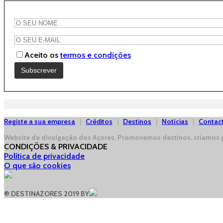
Aceito os
termos e condições
Registe a sua empresa
|
Créditos
|
Destinos
|
Notícias
|
Contac
Website de divulgação dos Açores.
Promovemos destinos, criamos g
CONDIÇÕES & PRIVACIDADE
Política de privacidade
O que são cookies
® DESTINAZORES 2019 BY