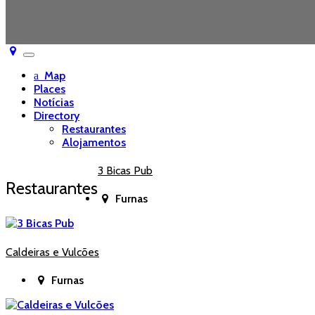
Toggle
navigation
Map
Places
Notícias
Directory
Restaurantes
Alojamentos
3 Bicas Pub
Restaurantes
Furnas
Caldeiras e Vulcões
Furnas