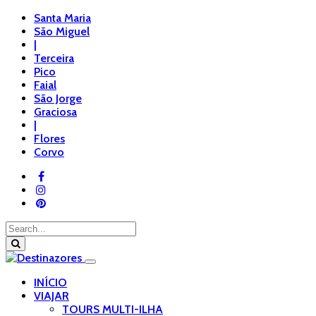
Santa Maria
São Miguel
|
Terceira
Pico
Faial
São Jorge
Graciosa
|
Flores
Corvo
INÍCIO
VIAJAR
TOURS MULTI-ILHA