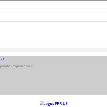
tos
randes experiências!