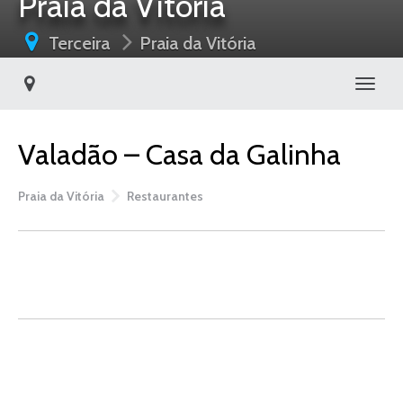
Praia da Vitória
Terceira
Praia da Vitória
Toggl
Valadão – Casa da Galinha
Praia da Vitória
Restaurantes