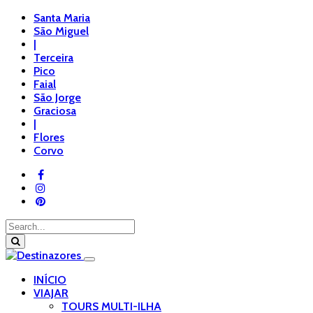
Santa Maria
São Miguel
|
Terceira
Pico
Faial
São Jorge
Graciosa
|
Flores
Corvo
INÍCIO
VIAJAR
TOURS MULTI-ILHA