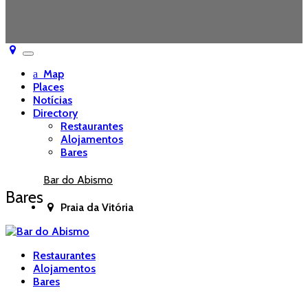
Toggle
navigation
Map
Places
Notícias
Directory
Restaurantes
Alojamentos
Bares
Bar do Abismo
Bares
Praia da Vitória
Restaurantes
Alojamentos
Bares