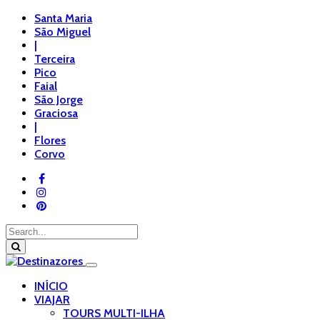
Santa Maria
São Miguel
|
Terceira
Pico
Faial
São Jorge
Graciosa
|
Flores
Corvo
INÍCIO
VIAJAR
TOURS MULTI-ILHA