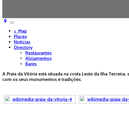
Toggle
navigation
Map
Places
Notícias
Directory
Restaurantes
Alojamentos
Bares
A Praia da Vitória está situada na costa Leste da ilha Terceir
com os seus monumentos e tradições.