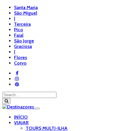
Santa Maria
São Miguel
|
Terceira
Pico
Faial
São Jorge
Graciosa
|
Flores
Corvo
INÍCIO
VIAJAR
TOURS MULTI-ILHA