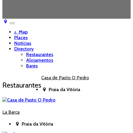
Toggle
navigation
Map
Places
Notícias
Directory
Restaurantes
Alojamentos
Bares
Casa de Pasto O Pedro
Restaurantes
Praia da Vitória
La Barca
Praia da Vitória