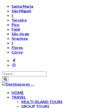
Santa Maria
São Miguel
|
Terceira
Pico
Faial
São Jorge
Graciosa
|
Flores
Corvo
HOME
TRAVEL
MULTI-ISLAND TOURS
GROUP TOURS