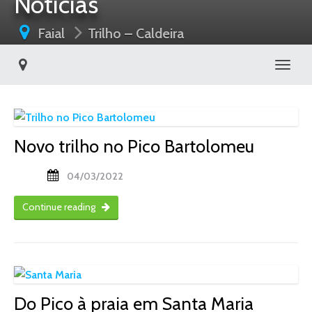
Notícias
Faial
Trilho – Caldeira
Toggl
Novo trilho no Pico Bartolomeu
04/03/2022
Continue reading
Do Pico à praia em Santa Maria