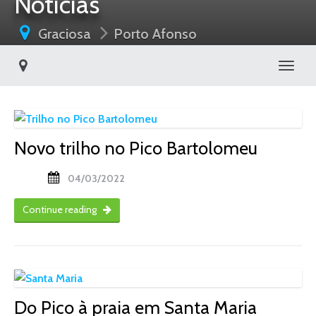
Notícias
Graciosa
Porto Afonso
Toggl
Novo trilho no Pico Bartolomeu
04/03/2022
Continue reading
Do Pico à praia em Santa Maria