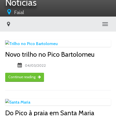
Notícias
Faial
Toggl
Novo trilho no Pico Bartolomeu
04/03/2022
Continue reading
Do Pico à praia em Santa Maria