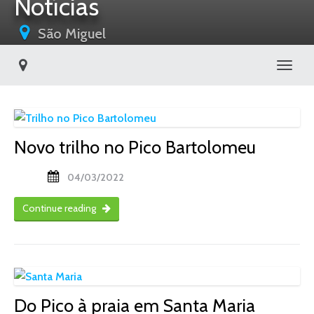
Notícias
São Miguel
Toggl
Novo trilho no Pico Bartolomeu
04/03/2022
Continue reading
Do Pico à praia em Santa Maria